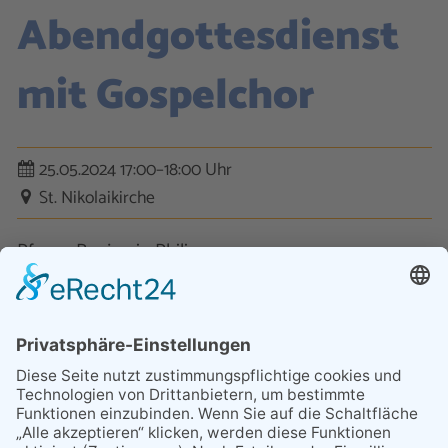
Abendgottesdienst
mit Gospelchor
25.05.2024 17:00–18:00 Uhr
St. Nikolaikirche
Pfarrer Benjamin Philipp
Kontakt