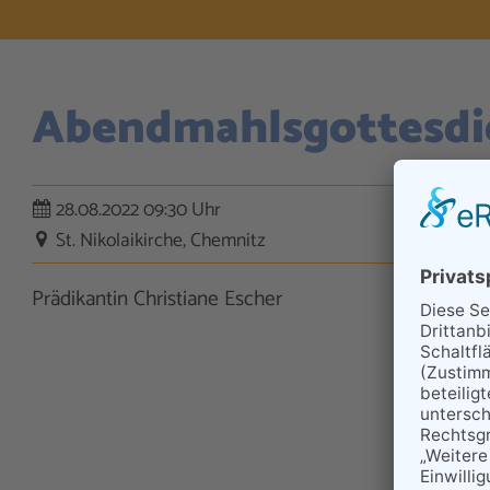
Abendmahls­gottesdi
28.08.2022 09:30 Uhr
St. Nikolaikirche, Chemnitz
Prädikantin Christiane Escher