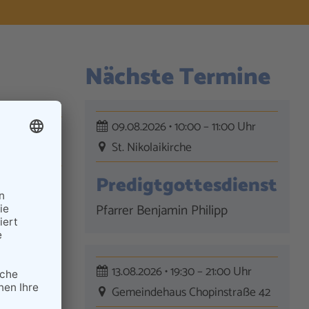
Nächste Termine
09.08.2026 • 10:00 – 11:00 Uhr
St. Nikolaikirche
Predigtgottesdienst
Pfarrer Benjamin Philipp
13.08.2026 • 19:30 – 21:00 Uhr
Gemeindehaus Chopinstraße 42