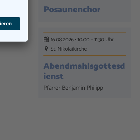
Posaunenchor
16.08.2026 • 10:00 – 11:30 Uhr
St. Nikolaikirche
Abendmahlsgottesd
ienst
Pfarrer Benjamin Philipp