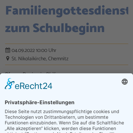
Familiengottesdienst
zum Schulbeginn
04.09.2022 10:00 Uhr
St. Nikolaikirche, Chemnitz
Pfarrer Benjamin Philipp
Kontakt