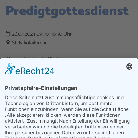
Predigtgottesdienst
26.03.2023 09:30–10:30 Uhr
St. Nikolaikirche
Pfarrer Benjamin Philipp
Kontakt
Datenschutz
Impressum