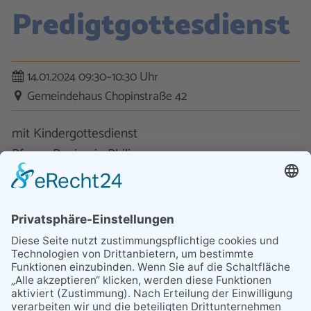
Predigtgottesdienst
14.01.2024 09:30–10:30 Uhr
Gemeindehaus Chopinstraße 42
mit Kindergottesdienst
Pfarrer Benjamin Philipp
Kontakt
Datenschutz