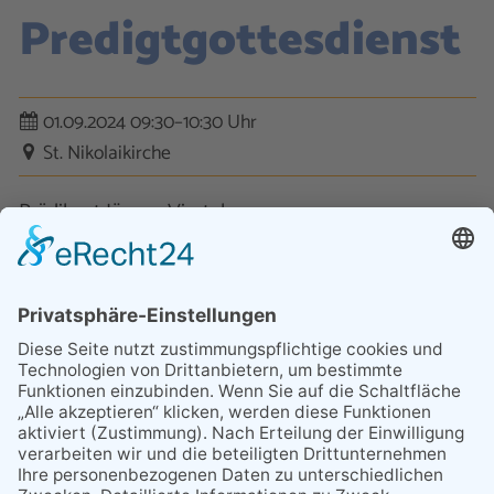
Predigtgottesdienst
01.09.2024 09:30–10:30 Uhr
St. Nikolaikirche
Prädikant Jürgen Viertel
Kontakt
Datenschutz
Impressum