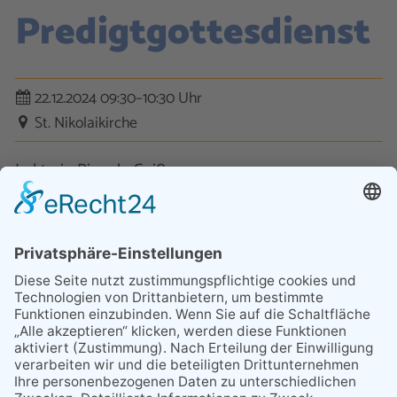
Predigtgottesdienst
22.12.2024 09:30–10:30 Uhr
St. Nikolaikirche
Lektorin Ricarda Geißer
Kontakt
Datenschutz
Impressum