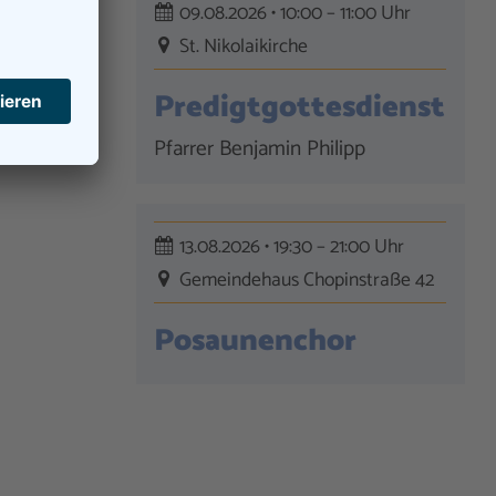
09.08.2026 • 10:00 – 11:00 Uhr
St. Nikolaikirche
Predigtgottesdienst
Pfarrer Benjamin Philipp
13.08.2026 • 19:30 – 21:00 Uhr
Gemeindehaus Chopinstraße 42
Posaunenchor